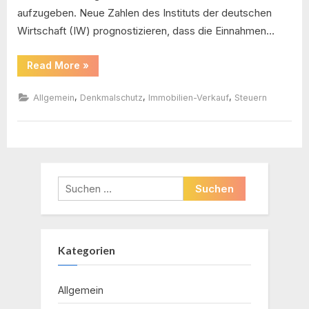
aufzugeben. Neue Zahlen des Instituts der deutschen
Wirtschaft (IW) prognostizieren, dass die Einnahmen…
“Kirche
Read More
»
gibt
40.000
denkmalgeschützte
,
,
,
Allgemein
Denkmalschutz
Immobilien-Verkauf
Steuern
Immobilien
auf”
Suchen
nach:
Kategorien
Allgemein