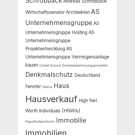
Schrobback
Andreas Schrobback
AS
Wirtschaftssenator
Architekten
Unternehmensgruppe
AS
Unternehmensgruppe Holding
AS
Unternehmensgruppe
Projektentwicklung
AS
Unternehmensgruppe Vermögensanlage
bauen
Credit Suisse
Denkmalsanierungsprojekte
Denkmalschutz
Deutschland
Haus
Fenster
Gallus
Hausverkauf
High Net
Worth Individuals (HNWIs)
Immobilie
Hypothekarzinsen
Immobilien