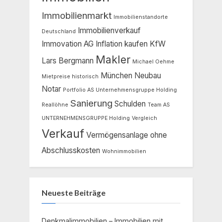
Immobilienmarkt
Immobilienstandorte
Immobilienverkauf
Deutschland
Immovation AG
Inflation
kaufen
KfW
Makler
Lars Bergmann
Michael Oehme
München
Neubau
Mietpreise historisch
Notar
Portfolio AS Unternehmensgruppe Holding
Sanierung
Schulden
Reallöhne
Team AS
UNTERNEHMENSGRUPPE Holding
Vergleich
Verkauf
Vermögensanlage ohne
Abschlusskosten
Wohnimmobilien
Neueste Beiträge
Denkmalimmobilien – Immobilien mit