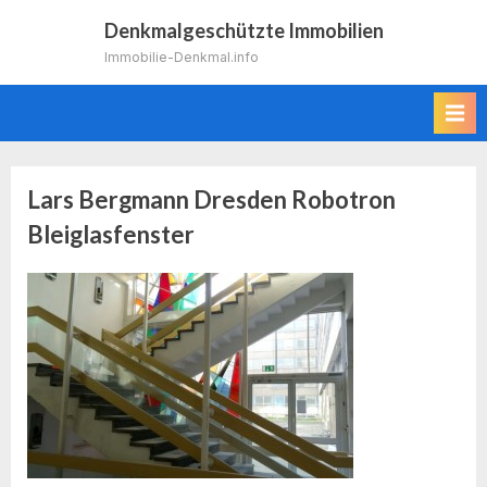
Skip
Denkmalgeschützte Immobilien
to
Immobilie-Denkmal.info
content
Lars Bergmann Dresden Robotron
Bleiglasfenster