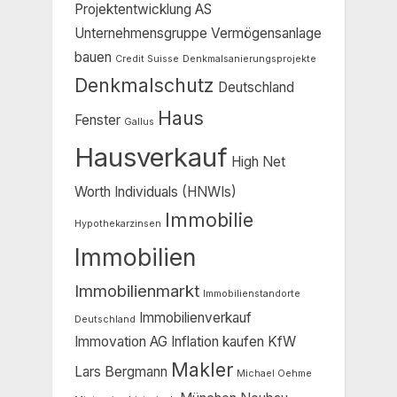
Projektentwicklung
AS
Unternehmensgruppe Vermögensanlage
bauen
Credit Suisse
Denkmalsanierungsprojekte
Denkmalschutz
Deutschland
Haus
Fenster
Gallus
Hausverkauf
High Net
Worth Individuals (HNWIs)
Immobilie
Hypothekarzinsen
Immobilien
Immobilienmarkt
Immobilienstandorte
Immobilienverkauf
Deutschland
Immovation AG
Inflation
kaufen
KfW
Makler
Lars Bergmann
Michael Oehme