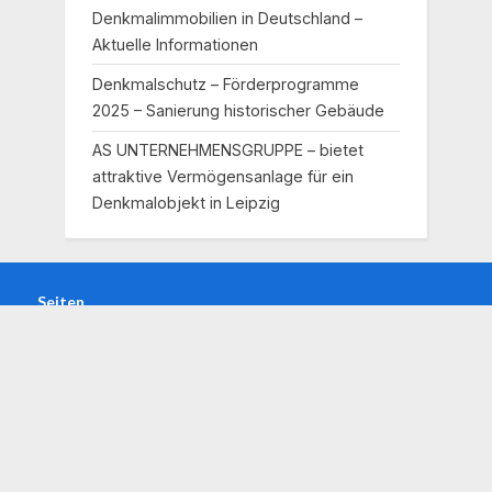
Denkmalimmobilien in Deutschland –
Aktuelle Informationen
Denkmalschutz – Förderprogramme
2025 – Sanierung historischer Gebäude
AS UNTERNEHMENSGRUPPE – bietet
attraktive Vermögensanlage für ein
Denkmalobjekt in Leipzig
Seiten
Impressum
Kontakt
Copyright © 2026 Denkmalgeschützte Immobilien.
Powered by
PressBook WordPress theme