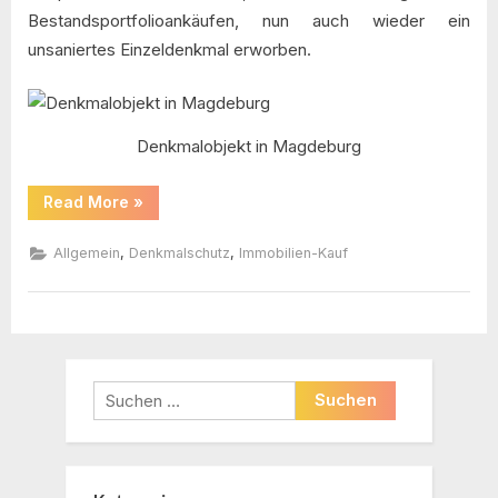
Bestandsportfolioankäufen, nun auch wieder ein
unsaniertes Einzeldenkmal erworben.
Denkmalobjekt in Magdeburg
“Denkmalobjekt
Read More
»
in
Magdeburg
–
,
,
Allgemein
Denkmalschutz
Immobilien-Kauf
AS
Unternehmensgruppe”
Suchen
nach: