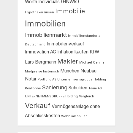
Worth Individuals (HNWIs)
Immobilie
Hypothekarzinsen
Immobilien
Immobilienmarkt
Immobilienstandorte
Immobilienverkauf
Deutschland
Immovation AG
Inflation
kaufen
KfW
Makler
Lars Bergmann
Michael Oehme
München
Neubau
Mietpreise historisch
Notar
Portfolio AS Unternehmensgruppe Holding
Sanierung
Schulden
Reallöhne
Team AS
UNTERNEHMENSGRUPPE Holding
Vergleich
Verkauf
Vermögensanlage ohne
Abschlusskosten
Wohnimmobilien