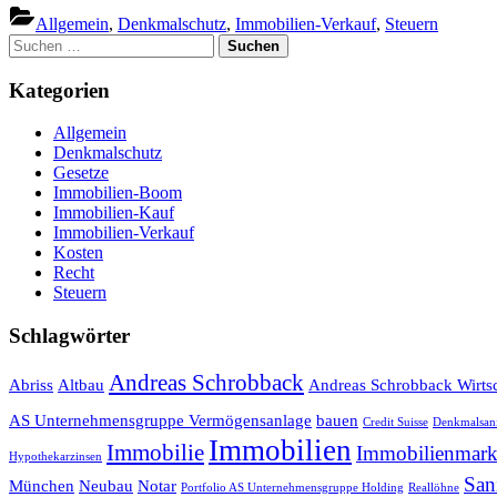
40.000
Allgemein
,
Denkmalschutz
,
Immobilien-Verkauf
,
Steuern
denkmalgeschützte
Suchen
Immobilien
nach:
auf”
Kategorien
Allgemein
Denkmalschutz
Gesetze
Immobilien-Boom
Immobilien-Kauf
Immobilien-Verkauf
Kosten
Recht
Steuern
Schlagwörter
Andreas Schrobback
Abriss
Altbau
Andreas Schrobback Wirtsc
AS Unternehmensgruppe Vermögensanlage
bauen
Credit Suisse
Denkmalsani
Immobilien
Immobilie
Immobilienmark
Hypothekarzinsen
San
München
Neubau
Notar
Portfolio AS Unternehmensgruppe Holding
Reallöhne