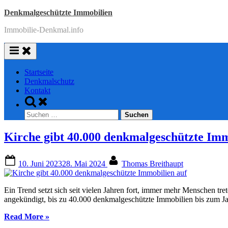
Skip
Denkmalgeschützte Immobilien
to
Immobilie-Denkmal.info
content
Startseite
Denkmalschutz
Kontakt
Toggle
search
Suchen
form
nach:
Kirche gibt 40.000 denkmalgeschützte Imm
Posted
By
10. Juni 2023
28. Mai 2024
Thomas Breithaupt
on
Ein Trend setzt sich seit vielen Jahren fort, immer mehr Menschen t
angekündigt, bis zu 40.000 denkmalgeschützte Immobilien bis zum Ja
“Kirche
Read More
»
gibt