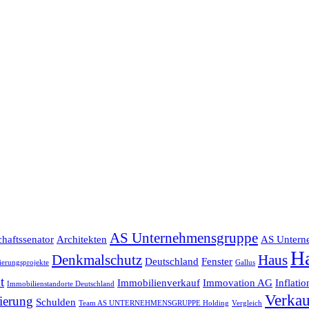
AS Unternehmensgruppe
haftssenator
Architekten
AS Untern
H
Denkmalschutz
Haus
Deutschland
Fenster
erungsprojekte
Gallus
t
Immobilienverkauf
Immovation AG
Inflatio
Immobilienstandorte Deutschland
Verkau
ierung
Schulden
Team AS UNTERNEHMENSGRUPPE Holding
Vergleich