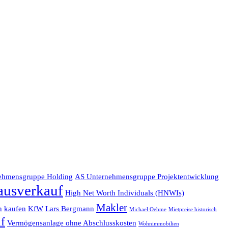
ehmensgruppe Holding
AS Unternehmensgruppe Projektentwicklung
ausverkauf
High Net Worth Individuals (HNWIs)
Makler
n
kaufen
KfW
Lars Bergmann
Michael Oehme
Mietpreise historisch
f
Vermögensanlage ohne Abschlusskosten
Wohnimmobilien