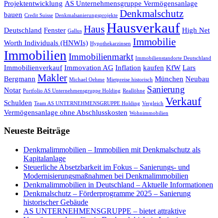
Projektentwicklung
AS Unternehmensgruppe Vermögensanlage
Denkmalschutz
bauen
Credit Suisse
Denkmalsanierungsprojekte
Hausverkauf
Haus
Deutschland
Fenster
High Net
Gallus
Immobilie
Worth Individuals (HNWIs)
Hypothekarzinsen
Immobilien
Immobilienmarkt
Immobilienstandorte Deutschland
Immobilienverkauf
Immovation AG
Inflation
kaufen
KfW
Lars
Makler
Bergmann
München
Neubau
Michael Oehme
Mietpreise historisch
Sanierung
Notar
Portfolio AS Unternehmensgruppe Holding
Reallöhne
Verkauf
Schulden
Team AS UNTERNEHMENSGRUPPE Holding
Vergleich
Vermögensanlage ohne Abschlusskosten
Wohnimmobilien
Neueste Beiträge
Denkmalimmobilien – Immobilien mit Denkmalschutz als
Kapitalanlage
Steuerliche Absetzbarkeit im Fokus – Sanierungs- und
Modernisierungsmaßnahmen bei Denkmalimmobilien
Denkmalimmobilien in Deutschland – Aktuelle Informationen
Denkmalschutz – Förderprogramme 2025 – Sanierung
historischer Gebäude
AS UNTERNEHMENSGRUPPE – bietet attraktive