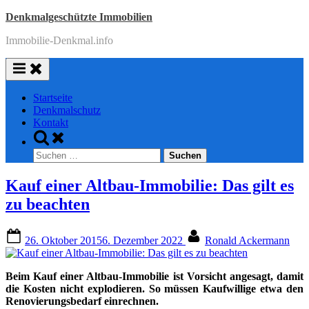
Skip
Denkmalgeschützte Immobilien
to
Immobilie-Denkmal.info
content
Startseite
Denkmalschutz
Kontakt
Toggle
search
Suchen
form
nach:
Kauf einer Altbau-Immobilie: Das gilt es
zu beachten
Posted
By
26. Oktober 2015
6. Dezember 2022
Ronald Ackermann
on
Beim Kauf einer Altbau-Immobilie ist Vorsicht angesagt, damit
die Kosten nicht explodieren. So müssen Kaufwillige etwa den
Renovierungsbedarf einrechnen.