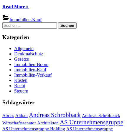
“Kauf
Read More
»
einer
Altbau-
Immobilien-Kauf
Immobilie:
Suchen
Das
nach:
gilt
Kategorien
es
zu
Allgemein
beachten”
Denkmalschutz
Gesetze
Immobilien-Boom
Immobilien-Kauf
Immobilien-Verkauf
Kosten
Recht
Steuern
Schlagwörter
Andreas Schrobback
Abriss
Altbau
Andreas Schrobback
AS Unternehmensgruppe
Wirtschaftssenator
Architekten
AS Unternehmensgruppe Holding
AS Unternehmensgruppe