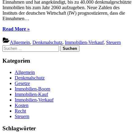
Einnahmen und hat angekündigt, bis zu 40.000 denkmalgeschützte
Immobilien bis zum Jahr 2060 aufzugeben. Neue Zahlen des
Instituts der deutschen Wirtschaft (IW) prognostizieren, dass die
Einnahmen…
“Kirche
Read More
»
gibt
40.000
Allgemein
,
Denkmalschutz
,
Immobilien-Verkauf
,
Steuern
denkmalgeschützte
Suchen
Immobilien
nach:
auf”
Kategorien
Allgemein
Denkmalschutz
Gesetze
Immobilien-Boom
Immobilien-Kauf
Immobilien-Verkauf
Kosten
Recht
Steuern
Schlagwörter