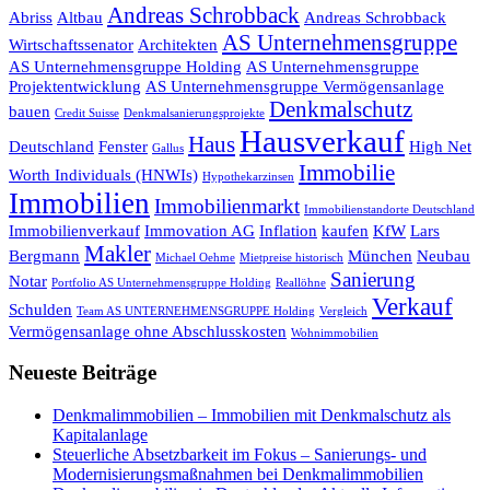
Andreas Schrobback
Abriss
Altbau
Andreas Schrobback
AS Unternehmensgruppe
Wirtschaftssenator
Architekten
AS Unternehmensgruppe Holding
AS Unternehmensgruppe
Projektentwicklung
AS Unternehmensgruppe Vermögensanlage
Denkmalschutz
bauen
Credit Suisse
Denkmalsanierungsprojekte
Hausverkauf
Haus
Deutschland
Fenster
High Net
Gallus
Immobilie
Worth Individuals (HNWIs)
Hypothekarzinsen
Immobilien
Immobilienmarkt
Immobilienstandorte Deutschland
Immobilienverkauf
Immovation AG
Inflation
kaufen
KfW
Lars
Makler
Bergmann
München
Neubau
Michael Oehme
Mietpreise historisch
Sanierung
Notar
Portfolio AS Unternehmensgruppe Holding
Reallöhne
Verkauf
Schulden
Team AS UNTERNEHMENSGRUPPE Holding
Vergleich
Vermögensanlage ohne Abschlusskosten
Wohnimmobilien
Neueste Beiträge
Denkmalimmobilien – Immobilien mit Denkmalschutz als
Kapitalanlage
Steuerliche Absetzbarkeit im Fokus – Sanierungs- und
Modernisierungsmaßnahmen bei Denkmalimmobilien