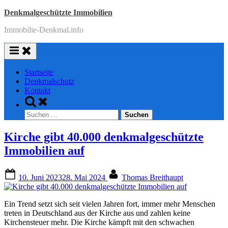
Skip
Denkmalgeschützte Immobilien
to
Immobilie-Denkmal.info
content
Startseite
Denkmalschutz
Kontakt
Toggle
search
Suchen
form
nach:
Kirche gibt 40.000 denkmalgeschützte
Immobilien auf
Posted
By
10. Juni 2023
28. Mai 2024
Thomas Breithaupt
on
Ein Trend setzt sich seit vielen Jahren fort, immer mehr Menschen
treten in Deutschland aus der Kirche aus und zahlen keine
Kirchensteuer mehr. Die Kirche kämpft mit den schwachen