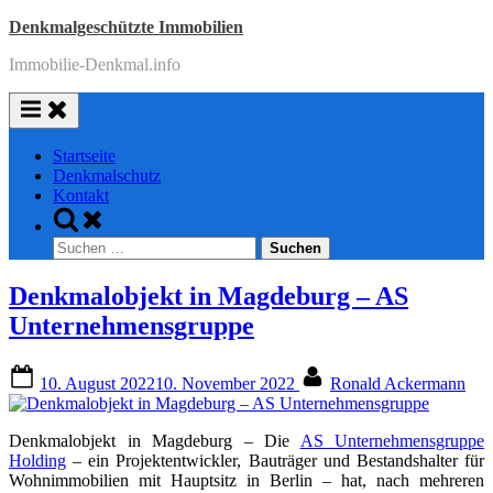
Skip
Denkmalgeschützte Immobilien
to
Immobilie-Denkmal.info
content
Startseite
Denkmalschutz
Kontakt
Toggle
search
Suchen
form
nach:
Denkmalobjekt in Magdeburg – AS
Unternehmensgruppe
Posted
By
10. August 2022
10. November 2022
Ronald Ackermann
on
Denkmalobjekt in Magdeburg – Die
AS Unternehmensgruppe
Holding
– ein Projektentwickler, Bauträger und Bestandshalter für
Wohnimmobilien mit Hauptsitz in Berlin – hat, nach mehreren