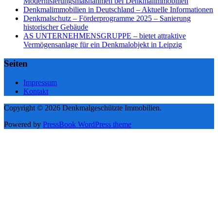
Modernisierungsmaßnahmen bei Denkmalimmobilien
Denkmalimmobilien in Deutschland – Aktuelle Informationen
Denkmalschutz – Förderprogramme 2025 – Sanierung
historischer Gebäude
AS UNTERNEHMENSGRUPPE – bietet attraktive
Vermögensanlage für ein Denkmalobjekt in Leipzig
Seiten
Impressum
Kontakt
Copyright © 2026 Denkmalgeschützte Immobilien.
Powered by
PressBook WordPress theme