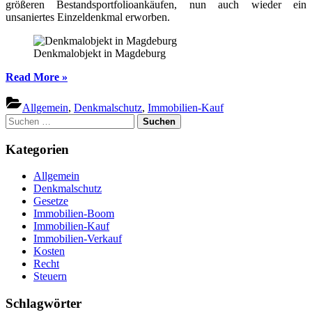
größeren Bestandsportfolioankäufen, nun auch wieder ein
unsaniertes Einzeldenkmal erworben.
Denkmalobjekt in Magdeburg
“Denkmalobjekt
Read More
»
in
Magdeburg
Allgemein
,
Denkmalschutz
,
Immobilien-Kauf
–
Suchen
AS
nach:
Unternehmensgruppe”
Kategorien
Allgemein
Denkmalschutz
Gesetze
Immobilien-Boom
Immobilien-Kauf
Immobilien-Verkauf
Kosten
Recht
Steuern
Schlagwörter