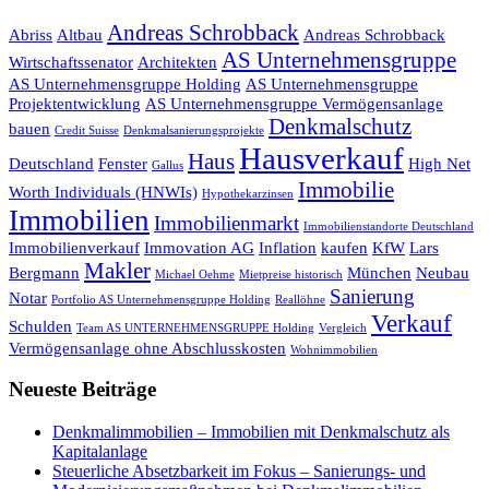
Andreas Schrobback
Abriss
Altbau
Andreas Schrobback
AS Unternehmensgruppe
Wirtschaftssenator
Architekten
AS Unternehmensgruppe Holding
AS Unternehmensgruppe
Projektentwicklung
AS Unternehmensgruppe Vermögensanlage
Denkmalschutz
bauen
Credit Suisse
Denkmalsanierungsprojekte
Hausverkauf
Haus
Deutschland
Fenster
High Net
Gallus
Immobilie
Worth Individuals (HNWIs)
Hypothekarzinsen
Immobilien
Immobilienmarkt
Immobilienstandorte Deutschland
Immobilienverkauf
Immovation AG
Inflation
kaufen
KfW
Lars
Makler
Bergmann
München
Neubau
Michael Oehme
Mietpreise historisch
Sanierung
Notar
Portfolio AS Unternehmensgruppe Holding
Reallöhne
Verkauf
Schulden
Team AS UNTERNEHMENSGRUPPE Holding
Vergleich
Vermögensanlage ohne Abschlusskosten
Wohnimmobilien
Neueste Beiträge
Denkmalimmobilien – Immobilien mit Denkmalschutz als
Kapitalanlage
Steuerliche Absetzbarkeit im Fokus – Sanierungs- und