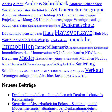
Andreas Schrobback
Abriss
Altbau
Andreas Schrobback
AS Unternehmensgruppe
Wirtschaftssenator
Architekten
AS Unternehmensgruppe Holding
AS Unternehmensgruppe
Projektentwicklung
AS Unternehmensgruppe Vermögensanlage
Denkmalschutz
bauen
Credit Suisse
Denkmalsanierungsprojekte
Hausverkauf
Haus
Deutschland
Fenster
High Net
Gallus
Immobilie
Worth Individuals (HNWIs)
Hypothekarzinsen
Immobilien
Immobilienmarkt
Immobilienstandorte Deutschland
Immobilienverkauf
Immovation AG
Inflation
kaufen
KfW
Lars
Makler
Bergmann
München
Neubau
Michael Oehme
Mietpreise historisch
Sanierung
Notar
Portfolio AS Unternehmensgruppe Holding
Reallöhne
Verkauf
Schulden
Team AS UNTERNEHMENSGRUPPE Holding
Vergleich
Vermögensanlage ohne Abschlusskosten
Wohnimmobilien
Neueste Beiträge
Denkmalimmobilien – Immobilien mit Denkmalschutz als
Kapitalanlage
Steuerliche Absetzbarkeit im Fokus – Sanierungs- und
Modernisierungsmaßnahmen bei Denkmalimmobilien