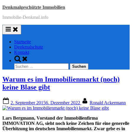
Skip
Denkmalgeschützte Immobilien
to
Immobilie-Denkmal.info
content
Startseite
Denkmalschutz
Kontakt
Toggle
search
Suchen
form
nach:
Warum es im Immobilienmarkt (noch)
keine Blase gibt
Posted
By
2. September 2015
6. Dezember 2022
Ronald Ackermann
on
Lars Bergmann, Vorstand der Immobilienfirma
IMMOVATION AG, sieht noch keine Zeichen für eine generelle
Überhitzung im deutschen Immobilienmarkt. Zwar gebe es in