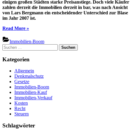
einigen großen Städten starke Preisanstiege. Doch viele Käufer
zahlen derzeit die Immobilien derzeit in bar, was nach Ansicht
von Lars Bergmann ein entscheidender Unterschied zur Blase
im Jahr 2007 ist.
“Warum
Read More
»
es
im
Immobilien-Boom
Immobilienmarkt
Suchen
(noch)
nach:
keine
Kategorien
Blase
gibt”
Allgemein
Denkmalschutz
Gesetze
Immobilien-Boom
Immobilien-Kauf
Immobilien-Verkauf
Kosten
Recht
Steuern
Schlagwörter