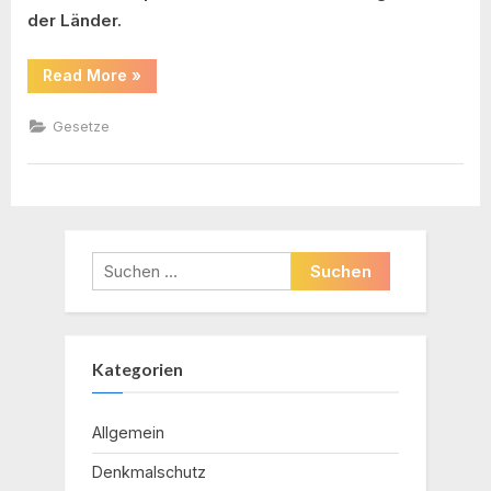
der Länder.
“Darf
Read More
»
der
Eigentümer
marode
Gesetze
Baudenkmäler
abreißen?
Ja!”
Suchen
nach:
Kategorien
Allgemein
Denkmalschutz