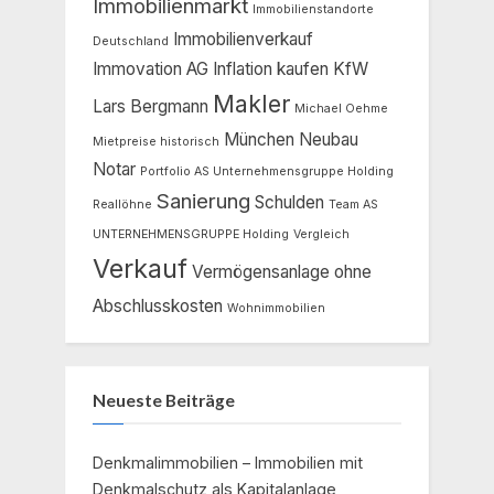
Immobilienmarkt
Immobilienstandorte
Immobilienverkauf
Deutschland
Immovation AG
Inflation
kaufen
KfW
Makler
Lars Bergmann
Michael Oehme
München
Neubau
Mietpreise historisch
Notar
Portfolio AS Unternehmensgruppe Holding
Sanierung
Schulden
Reallöhne
Team AS
UNTERNEHMENSGRUPPE Holding
Vergleich
Verkauf
Vermögensanlage ohne
Abschlusskosten
Wohnimmobilien
Neueste Beiträge
Denkmalimmobilien – Immobilien mit
Denkmalschutz als Kapitalanlage