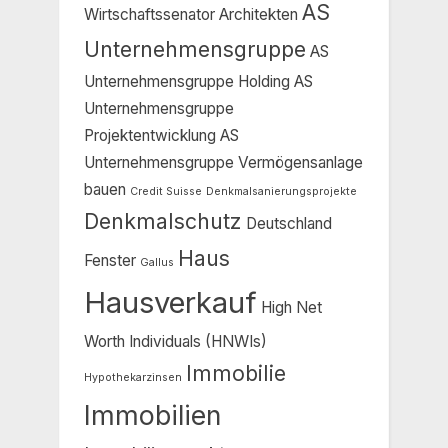
AS
Wirtschaftssenator
Architekten
Unternehmensgruppe
AS
Unternehmensgruppe Holding
AS
Unternehmensgruppe
Projektentwicklung
AS
Unternehmensgruppe Vermögensanlage
bauen
Credit Suisse
Denkmalsanierungsprojekte
Denkmalschutz
Deutschland
Haus
Fenster
Gallus
Hausverkauf
High Net
Worth Individuals (HNWIs)
Immobilie
Hypothekarzinsen
Immobilien