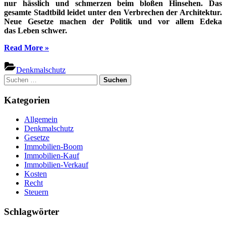
nur hässlich und schmerzen beim bloßen Hinsehen. Das
gesamte Stadtbild leidet unter den Verbrechen der Architektur.
Neue Gesetze machen der Politik und vor allem Edeka
das Leben schwer.
“Diese
Read More
»
hässlichen
Hochhäuser
Denkmalschutz
stehen
Suchen
unter
nach:
Denkmalschutz”
Kategorien
Allgemein
Denkmalschutz
Gesetze
Immobilien-Boom
Immobilien-Kauf
Immobilien-Verkauf
Kosten
Recht
Steuern
Schlagwörter