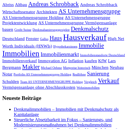
Andreas Schrobback
Abriss
Altbau
Andreas Schrobback
AS Unternehmensgruppe
Wirtschaftssenator
Architekten
AS Unternehmensgruppe Holding
AS Unternehmensgruppe
Projektentwicklung
AS Unternehmensgruppe Vermögensanlage
Denkmalschutz
bauen
Credit Suisse
Denkmalsanierungsprojekte
Hausverkauf
Haus
Deutschland
Fenster
High Net
Gallus
Immobilie
Worth Individuals (HNWIs)
Hypothekarzinsen
Immobilien
Immobilienmarkt
Immobilienstandorte Deutschland
Immobilienverkauf
Immovation AG
Inflation
kaufen
KfW
Lars
Makler
Bergmann
München
Neubau
Michael Oehme
Mietpreise historisch
Sanierung
Notar
Portfolio AS Unternehmensgruppe Holding
Reallöhne
Verkauf
Schulden
Team AS UNTERNEHMENSGRUPPE Holding
Vergleich
Vermögensanlage ohne Abschlusskosten
Wohnimmobilien
Neueste Beiträge
Denkmalimmobilien – Immobilien mit Denkmalschutz als
Kapitalanlage
Steuerliche Absetzbarkeit im Fokus – Sanierungs- und
Modernisierungsmaßnahmen bei Denkmalimmobilien