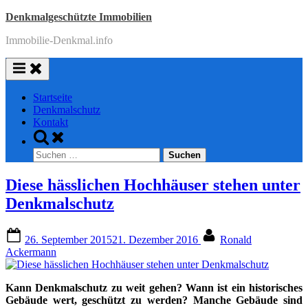
Skip
Denkmalgeschützte Immobilien
to
Immobilie-Denkmal.info
content
Startseite
Denkmalschutz
Kontakt
Toggle
search
Suchen
form
nach:
Diese hässlichen Hochhäuser stehen unter
Denkmalschutz
Posted
By
26. September 2015
21. Dezember 2016
Ronald
on
Ackermann
Kann Denkmalschutz zu weit gehen? Wann ist ein historisches
Gebäude wert, geschützt zu werden? Manche Gebäude sind