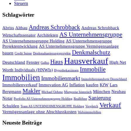
Steuern
Schlagwörter
Andreas Schrobback
Abriss
Altbau
Andreas Schrobback
AS Unternehmensgruppe
Wirtschaftssenator
Architekten
AS Unternehmensgruppe Holding
AS Unternehmensgruppe
Projektentwicklung
AS Unternehmensgruppe Vermögensanlage
Denkmalschutz
bauen
Credit Suisse
Denkmalsanierungsprojekte
Hausverkauf
Haus
Deutschland
Fenster
High Net
Gallus
Immobilie
Worth Individuals (HNWIs)
Hypothekarzinsen
Immobilien
Immobilienmarkt
Immobilienstandorte Deutschland
Immobilienverkauf
Immovation AG
Inflation
kaufen
KfW
Lars
Makler
Bergmann
München
Neubau
Michael Oehme
Mietpreise historisch
Sanierung
Notar
Portfolio AS Unternehmensgruppe Holding
Reallöhne
Verkauf
Schulden
Team AS UNTERNEHMENSGRUPPE Holding
Vergleich
Vermögensanlage ohne Abschlusskosten
Wohnimmobilien
Neueste Beiträge