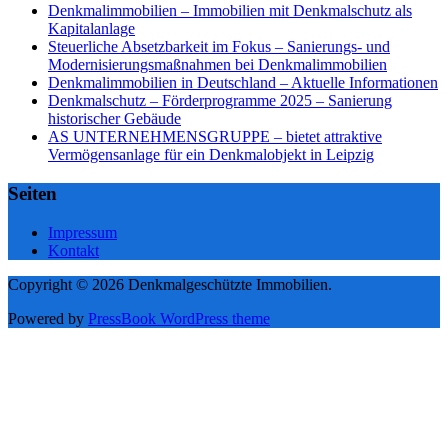
Denkmalimmobilien – Immobilien mit Denkmalschutz als
Kapitalanlage
Steuerliche Absetzbarkeit im Fokus – Sanierungs- und
Modernisierungsmaßnahmen bei Denkmalimmobilien
Denkmalimmobilien in Deutschland – Aktuelle Informationen
Denkmalschutz – Förderprogramme 2025 – Sanierung
historischer Gebäude
AS UNTERNEHMENSGRUPPE – bietet attraktive
Vermögensanlage für ein Denkmalobjekt in Leipzig
Seiten
Impressum
Kontakt
Copyright © 2026 Denkmalgeschützte Immobilien.
Powered by
PressBook WordPress theme