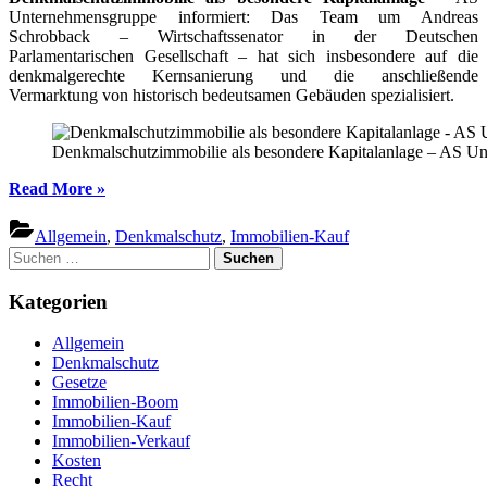
Unternehmensgruppe informiert: Das Team um Andreas
Schrobback – Wirtschaftssenator in der Deutschen
Parlamentarischen Gesellschaft – hat sich insbesondere auf die
denkmalgerechte Kernsanierung und die anschließende
Vermarktung von historisch bedeutsamen Gebäuden spezialisiert.
Denkmalschutzimmobilie als besondere Kapitalanlage – AS Un
“Denkmalschutzimmobilie
Read More
»
als
besondere
Allgemein
,
Denkmalschutz
,
Immobilien-Kauf
Kapitalanlage
Suchen
–
nach:
AS
Kategorien
Unternehmensgruppe
informiert”
Allgemein
Denkmalschutz
Gesetze
Immobilien-Boom
Immobilien-Kauf
Immobilien-Verkauf
Kosten
Recht