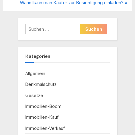
r
N
Wann kann man Käufer zur Besichtigung einladen?
e
e
v
x
i
t
Suchen
o
P
nach:
u
o
s
s
Kategorien
P
t
o
:
s
Allgemein
t
Denkmalschutz
:
Gesetze
Immobilien-Boom
Immobilien-Kauf
Immobilien-Verkauf