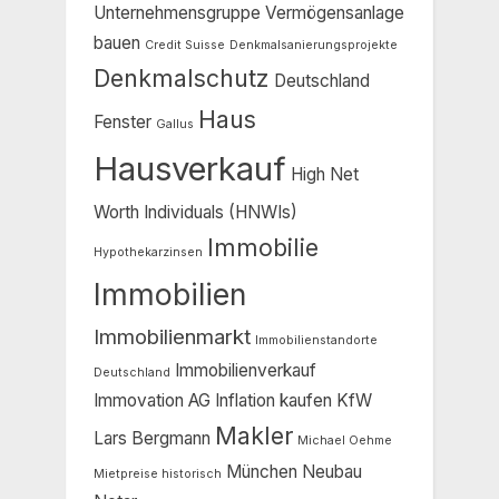
Unternehmensgruppe Vermögensanlage
bauen
Credit Suisse
Denkmalsanierungsprojekte
Denkmalschutz
Deutschland
Haus
Fenster
Gallus
Hausverkauf
High Net
Worth Individuals (HNWIs)
Immobilie
Hypothekarzinsen
Immobilien
Immobilienmarkt
Immobilienstandorte
Immobilienverkauf
Deutschland
Immovation AG
Inflation
kaufen
KfW
Makler
Lars Bergmann
Michael Oehme
München
Neubau
Mietpreise historisch