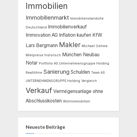
Immobilien
Immobilienmarkt
Immobilienstandorte
Immobilienverkauf
Deutschland
Immovation AG
Inflation
kaufen
KfW
Makler
Lars Bergmann
Michael Oehme
München
Neubau
Mietpreise historisch
Notar
Portfolio AS Unternehmensgruppe Holding
Sanierung
Schulden
Reallöhne
Team AS
UNTERNEHMENSGRUPPE Holding
Vergleich
Verkauf
Vermögensanlage ohne
Abschlusskosten
Wohnimmobilien
Neueste Beiträge