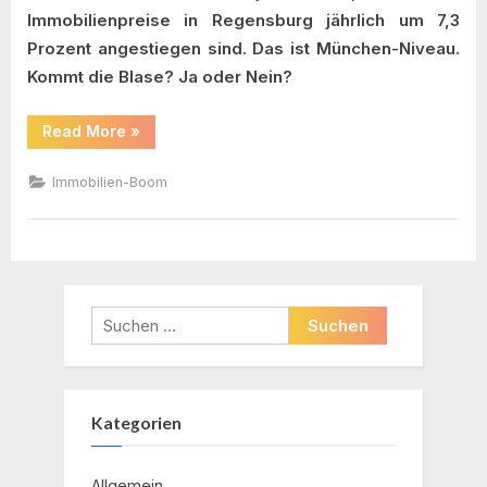
Immobilienpreise in Regensburg jährlich um 7,3
Prozent angestiegen sind. Das ist München-Niveau.
Kommt die Blase? Ja oder Nein?
“Immobilienpreise
Read More
»
in
Regensburg
erreichen
Immobilien-Boom
München-
Niveau”
Suchen
nach:
Kategorien
Allgemein